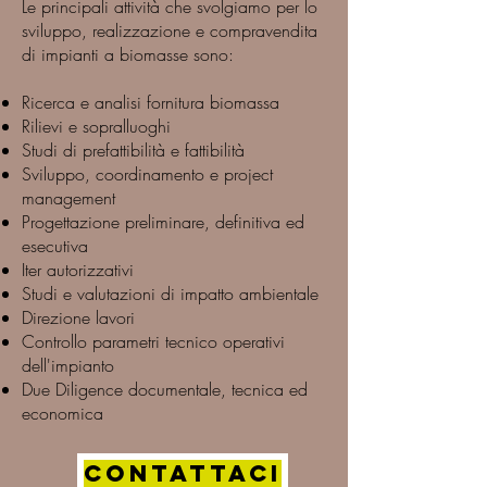
Le principali attività che svolgiamo per lo
sviluppo, realizzazione e compravendita
di impianti a biomasse sono:
Ricerca e analisi fornitura biomassa
Rilievi e sopralluoghi
Studi di prefattibilità e fattibilità
Sviluppo, coordinamento e project
management
Progettazione preliminare, definitiva ed
esecutiva
Iter autorizzativi
Studi e valutazioni di impatto ambientale
Direzione lavori
Controllo parametri tecnico operativi
dell'impianto
Due Diligence documentale, tecnica ed
economica
CONTATTACI