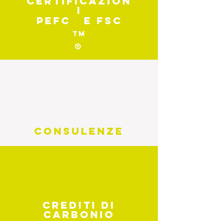
certificazion
i
PEFc e fsc
TM
®
CONSULENZE
CREDITI DI
CARBONIO