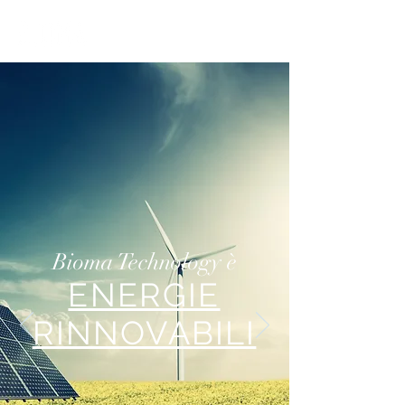
Bioma Technology è
ENERGIE
RINNOVABILI