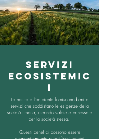
SERVIZI
ECOSISTEMIC
I
La natura e l’ambiente forniscono beni e
servizi che soddisfano le esigenze della
società umana, creando valore e benessere
per la società stessa.
Questi benefici possono essere
economicamente quantificati perchè