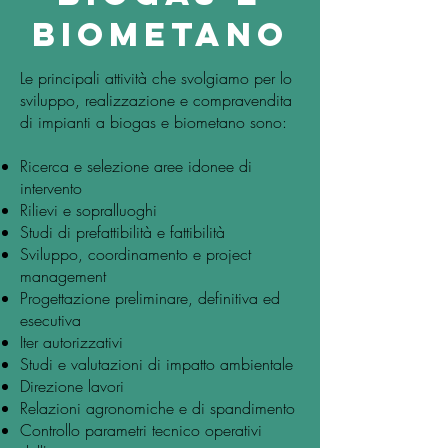
biometano
Le principali attività che svolgiamo per lo
sviluppo, realizzazione e compravendita
di impianti a biogas e biometano sono:
Ricerca e selezione aree idonee di
intervento
Rilievi e sopralluoghi
Studi di prefattibilità e fattibilità
Sviluppo, coordinamento e project
management
Progettazione preliminare, definitiva ed
esecutiva
Iter autorizzativi
Studi e valutazioni di impatto ambientale
Direzione lavori
Relazioni agronomiche e di spandimento
Controllo parametri tecnico operativi