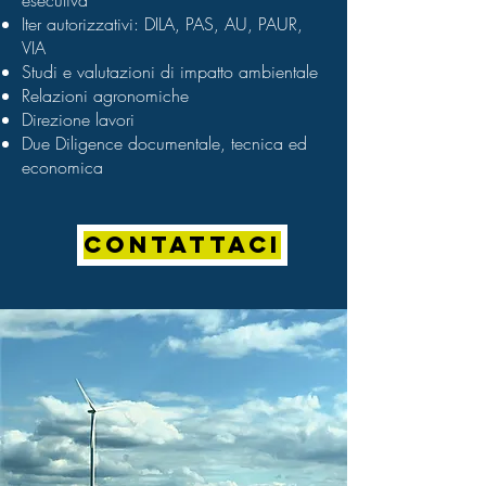
esecutiva
Iter autorizzativi: DILA, PAS, AU, PAUR,
VIA
Studi e valutazioni di impatto ambientale
Relazioni agronomiche
Direzione lavori
Due Diligence documentale, tecnica ed
economica
CONTATTACI