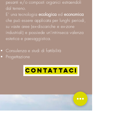
pesanti e/o composti organici estraendoli
dal terreno.
E’ una tecnologia
ecologica
ed
economica
che può essere applicata per lunghi periodi,
su vaste aree (ex-discariche e ex-zone
industriali) e possiede un’intrinseca valenza
estetica e paesaggistica.
Consulenza e studi di fattibilità
Progettazione
CONTATTACI