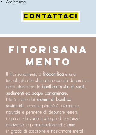
Assistenza
CONTATTACI
FITORISANA
MENTO
Il fitorisanamento o
fitobonifica
è una
tecnologia che sfrutta la capacità depurativa
delle piante per la
bonifica in situ di suoli,
sedimenti ed acque contaminate.
Nell’ambito dei
sistemi di bonifica
sostenibili
, eccelle perchè è totalmente
naturale e permette di depurare terreni
inquinati da varie tipologie di sostanze
attraverso la piantumazione di piante
in grado di assorbire e trasformare metalli