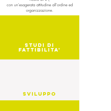
c
on un'esagerata attitudine all'ordine ed
organizzazione.
studi di
fattibilita'
sviluppo