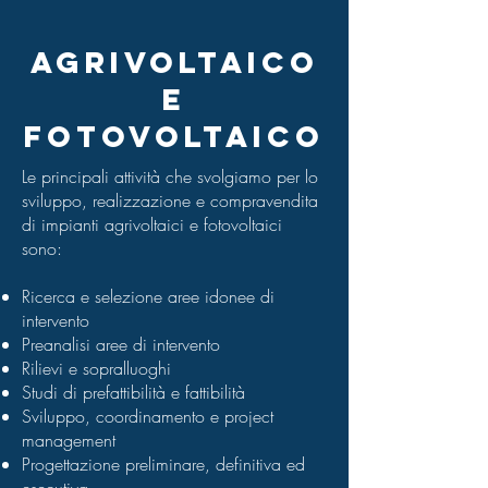
AGRIVOLTAICO
E
FOTOVOLTAICO
Le principali attività che svolgiamo per lo
sviluppo, realizzazione e compravendita
di impianti agrivoltaici e fotovoltaici
sono:
Ricerca e selezione aree idonee di
intervento
Preanalisi aree di intervento
Rilievi e sopralluoghi
Studi di prefattibilità e fattibilità
Sviluppo, coordinamento e project
management
Progettazione preliminare, definitiva ed